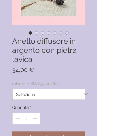
Anello diffusore in
argento con pietra
lavica
Prezzo
34,00 €
misura dell&#39;anello
*
Quantità
*