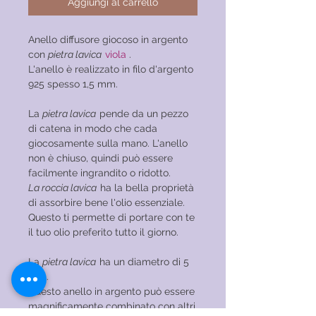
Aggiungi al carrello
Anello diffusore giocoso in argento
con
pietra lavica
viola
.
L'anello è realizzato in filo d'argento
925 spesso 1,5 mm.
La
pietra lavica
pende da un pezzo
di catena in modo che cada
giocosamente sulla mano. L'anello
non è chiuso, quindi può essere
facilmente ingrandito o ridotto.
La roccia lavica
ha la bella proprietà
di assorbire bene l'olio essenziale.
Questo ti permette di portare con te
il tuo olio preferito tutto il giorno.
La
pietra lavica
ha un diametro di 5
mm.
Questo anello in argento può essere
magnificamente combinato con altri